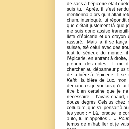
de sacs à l’épicerie était que
suis tu.
Après, il s’est rend
mentionna alors qu’il allait re
chum, interloqué, lui répondit
que c’était justement là que je
me suis donc assise tranquill
liste d’épicerie et un crayon e
rassuré.
Mais là, il se lança.
suisse, tsé celui avec des tro
tout le sérieux du monde, il
l’épicerie, en entrant à droit
prendre des notes.
Il me d
chercher au dépanneur plus t
de la bière à l’épicerie.
Il se
Keith
, la bière de Luc, mon b
demanda si je voulais qu’il ai
être bien certaine que je n
nécessaire.
J’avais chaud, il
douze degrés Celsius chez m
cellulaire, que s’il pensait à a
les yeux : « Là, lorsque le c
auto, tu m’appelles… »
Pour
temps de m’habiller et je vais 