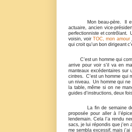
Mon beau-père.
Il 
actuaire, ancien vice-présid
perfectionniste et contrôlant.
voisin, voir
TOC, mon amour
qui croit qu’un bon dirigeant c’
C’est un homme qui compt
arrive pour voir s’il va en m
manteaux excédentaires sur un
cintres.
C’est un homme qui m
un niveau.
Un homme qui ne se
la table, même si on ne man
guides d’instructions, deux foi
La fin de semaine de
proposée pour aller à l’épice
lendemain. Cela l’a rendu ne
sacs, je lui répondis que j’en a
me sembla excessif, mais j’ai