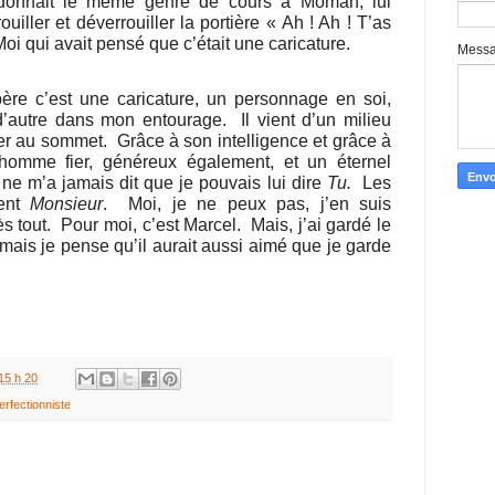
donnait le même genre de cours à Moman, lui
ouiller et déverrouiller la portière « Ah ! Ah ! T’as
Moi qui avait pensé que c’était une caricature.
Mess
ère c’est une caricature, un personnage en soi,
’autre dans mon entourage.
Il vient d’un milieu
sser au sommet.
Grâce à son intelligence et grâce à
 homme fier, généreux également, et un éternel
l ne m’a jamais dit que je pouvais lui dire
Tu.
Les
lent
Monsieur
.
Moi, je ne peux pas, j’en suis
s tout.
Pour moi, c’est Marcel.
Mais, j’ai gardé le
 mais je pense qu’il aurait aussi aimé que je garde
15 h 20
erfectionniste