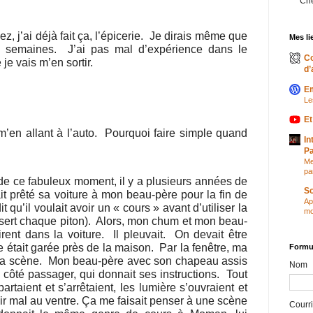
Chér
, j’ai déjà fait ça, l’épicerie.
Je dirais même que
Mes li
s semaines.
J’ai pas mal d’expérience dans le
Co
je vais m’en sortir.
d’
E
Le
Et
’en allant à l’auto.
Pourquoi faire simple quand
In
Pa
Me
pa
 de ce fabuleux moment, il y a plusieurs années de
So
t prêté sa voiture à mon beau-père pour la fin de
Ap
 qu’il voulait avoir un « cours » avant d’utiliser la
mo
 sert chaque piton).
Alors, mon chum et mon beau-
irent dans la voiture.
Il pleuvait.
On devait être
e était garée près de la maison.
Par la fenêtre, ma
Formul
la scène.
Mon beau-père avec son chapeau assis
Nom
côté passager, qui donnait ses instructions.
Tout
rtaient et s’arrêtaient, les lumière s’ouvraient et
voir mal au ventre. Ça me faisait penser à une scène
Courr