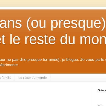
 ans (ou presque
et le reste du mo
our ne pas dire presque terminée), je blogue. Je vous parle
 déprimante.
 famille
Le reste du monde
Suive