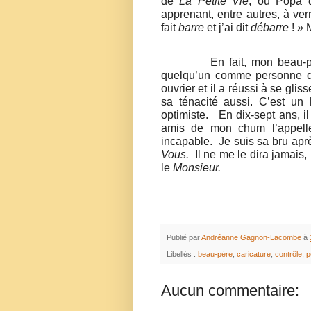
de
La Petite Vie
, où Popa 
apprenant, entre autres, à verr
fait
barre
et j’ai dit
débarre
! » 
En fait, mon beau-p
quelqu’un comme personne d
ouvrier et il a réussi à se gli
sa ténacité aussi. C’est un
optimiste.
En dix-sept ans, i
amis de mon chum l’appel
incapable.
Je suis sa bru aprè
Vous.
Il ne me le dira jamais,
le
Monsieur.
Publié par
Andréanne Gagnon-Lacombe
à
Libellés :
beau-père
,
caricature
,
contrôle
,
p
Aucun commentaire: