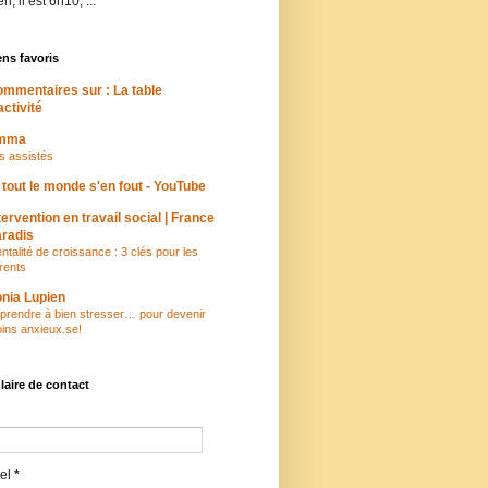
i, il est 6h10, ...
ens favoris
mmentaires sur : La table
activité
mma
s assistés
 tout le monde s'en fout - YouTube
tervention en travail social | France
radis
ntalité de croissance : 3 clés pour les
rents
nia Lupien
prendre à bien stresser… pour devenir
ins anxieux.se!
aire de contact
iel
*