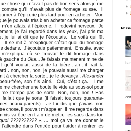
lque chose qui n’avait pas de bon sens alors je me
►
u compte qu’il n’avait plus de fromage suisse.
Il
►
tourner à l’épicerie plus tard pour en acheter.
Mon
 que je pouvais très bien acheter ce fromage parce
 m’en allais, à l’épicerie.
Il redevint nerveux.
Je
Messag
ement, je l’ai regardé dans les yeux, j’ai pris ma
t je lui ai dit que je l’écoutais.
Le voilà qui fût
Il se mit à m’expliquer c’était quoi du fromage
us dedans.
J’écoutais patiemment.
Ensuite, avec
 m’expliqua où se trouvait le dit fromage dans
e, à gauche du
Oka…
Je faisais maintenant mine de
ban
it qu’il voulait aussi de la bière…ah…il irait la
ard…non, non, non, je pouvais aussi me charger
 mit à chercher la sorte…je le devançai,
Alexander
eau-frère, son fils aîné.
Oui, c’était ça.
Il me
lle me chercher une bouteille vide au sous-sol pour
e me trompe pas de sorte. Non, non, non ! Pas
com
 fallait que je sorte (il faisait toujours quarante-
es beaux-parents).
Je lui dis que j’avais mon
utre chose, il pouvait m’appeler.
Il me regarda dans
ommis va être en train de mettre les sacs dans ton
quoi ??????????
« … moi ça va me donner le
t’attendre dans l’entrée pour t’aider à rentrer les