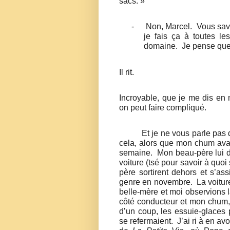
sacs. »
-
Non, Marcel.
Vous savez
je fais ça à toutes le
domaine.
Je pense que 
Il rit.
Incroyable, que je me dis en m
on peut faire compliqué.
Et je ne vous parle pas
cela, alors que mon chum avai
semaine.
Mon beau-père lui dit
voiture (tsé pour savoir à quoi
père sortirent dehors et s’ass
genre en novembre.
La voitur
belle-mère et moi observions 
côté conducteur et mon chum, 
d’un coup, les essuie-glaces pa
se refermaient.
J’ai ri à en a