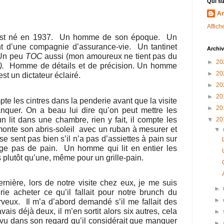
Qui su
An
Affich
est né en 1937.
Un homme de son époque.
Un
ent d’une compagnie d’assurance-vie.
Un tantinet
Archi
Un peu
TOC
aussi (mon amoureux ne tient pas du
►
20
).
Homme de détails et de précision. Un homme
►
20
est un dictateur éclairé.
►
20
►
20
e les cintres dans la penderie avant que la visite
►
20
anquer. On a beau lui dire qu’on peut mettre les
 lit dans une chambre, rien y fait, il compte les
▼
20
onte son abris-soleil
avec un ruban à mesurer et
▼
 sent pas bien s’il n’a pas d’assiettes à pain sur
ge pas de pain.
Un homme qui lit en entier les
s plutôt qu’une, même pour un grille-pain.
rnière, lors de notre visite chez eux, je me suis
►
rie acheter ce qu’il fallait pour notre brunch du
►
rveux.
Il m’a d’abord demandé s’il me fallait des
vais déjà deux, il m’en sortit alors six autres, cela
►
 vu dans son regard qu’il considérait que manquer
►