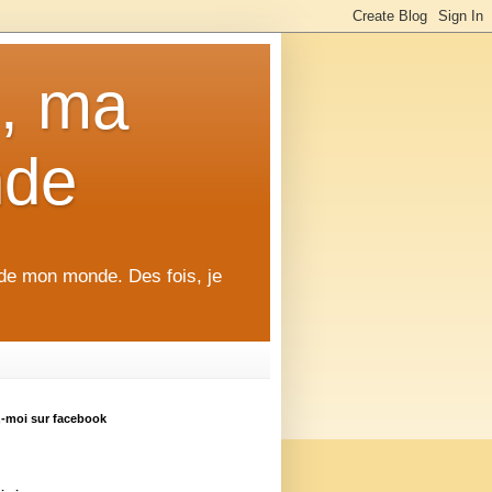
), ma
nde
 de mon monde. Des fois, je
z-moi sur facebook