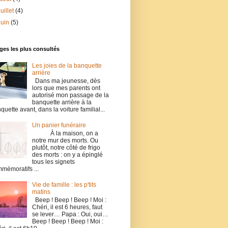
juillet
(4)
juin
(5)
es les plus consultés
Les joies de la banquette
arrière
Dans ma jeunesse, dès
lors que mes parents ont
autorisé mon passage de la
banquette arrière à la
quette avant, dans la voiture familial...
Un panier funéraire
À la maison, on a
notre mur des morts. Ou
plutôt, notre côté de frigo
des morts : on y a épinglé
tous les signets
mémoratifs ...
Vie de famille : les p'tits
matins
Beep ! Beep ! Beep ! Moi :
Chéri, il est 6 heures, faut
se lever… Papa : Oui, oui…
Beep ! Beep ! Beep ! Moi :