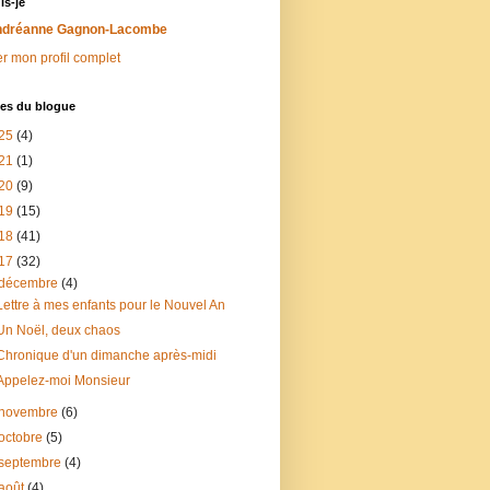
is-je
dréanne Gagnon-Lacombe
er mon profil complet
ves du blogue
25
(4)
21
(1)
20
(9)
19
(15)
18
(41)
17
(32)
décembre
(4)
Lettre à mes enfants pour le Nouvel An
Un Noël, deux chaos
Chronique d'un dimanche après-midi
Appelez-moi Monsieur
novembre
(6)
octobre
(5)
septembre
(4)
août
(4)