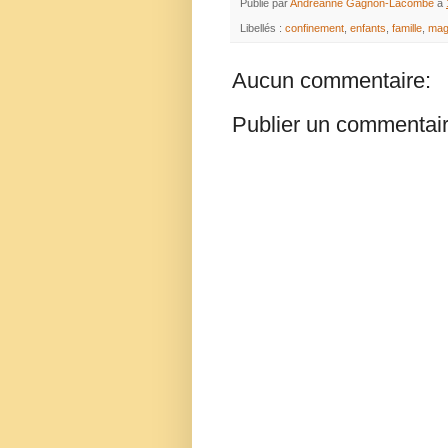
Publié par
Andréanne Gagnon-Lacombe
à
Libellés :
confinement
,
enfants
,
famille
,
mag
Aucun commentaire:
Publier un commentai