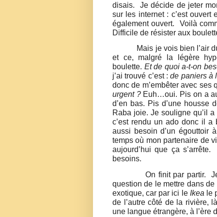
disais.
Je décide de jeter mo
sur les internet : c’est ouvert 
également ouvert.
Voilà comm
Difficile de résister aux boule
Mais je vois bien l’air 
et ce, malgré la légère hyp
boulette.
Et de quoi a-t-on bes
j’ai trouvé c’est :
de paniers à 
donc de m’embêter avec ses q
urgent ?
Euh…oui. Pis on a au
d’en bas. Pis d’une housse de
Raba joie. Je souligne qu’il 
c’est rendu un ado donc il a
aussi besoin d’un égouttoir 
temps où mon partenaire de vie
aujourd’hui que ça s’arrête.
besoins.
On finit par partir.
J
question de le mettre dans de
exotique, car par ici le
Ikea
le 
de l’autre côté de la rivière, 
une langue étrangère, à l’ère 