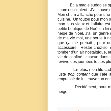
Et la magie suédoise op
chum est content.
J’ai trouvé
Mon chum a flanché pour une p
cuisine.
Un toutou pour mon pl
mon plus vieux et l’affaire es
petite boutique de Noël en fin d
neige de Noël. J’ai un genre 
de ma vie moi, une boule à ne
que ça me prenait ; pour un
accessoire.
Rester chez-soi
tomber d’un air nostalgique, 
vie de confiné ; chacun dans 
revivre des journées toutes pl
En plus, mon fils cad
juste
trop content
que j’aie 
empressé de lui trouver un endr
Décidément, pour ma
neige.