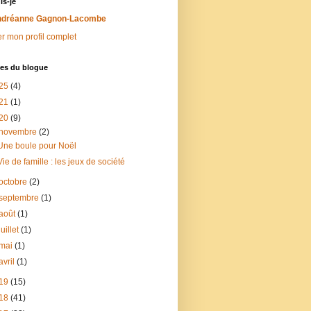
is-je
dréanne Gagnon-Lacombe
er mon profil complet
ves du blogue
25
(4)
21
(1)
20
(9)
novembre
(2)
Une boule pour Noël
Vie de famille : les jeux de société
octobre
(2)
septembre
(1)
août
(1)
juillet
(1)
mai
(1)
avril
(1)
19
(15)
18
(41)