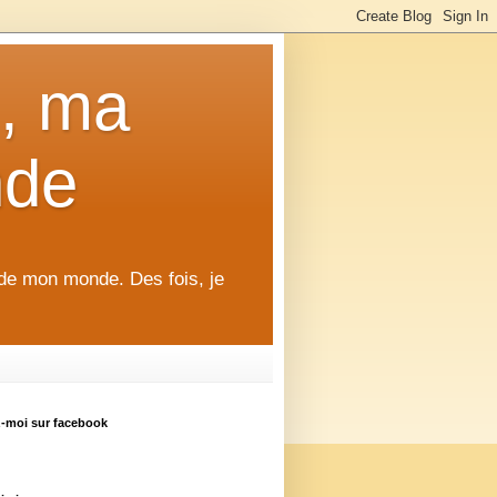
), ma
nde
 de mon monde. Des fois, je
z-moi sur facebook