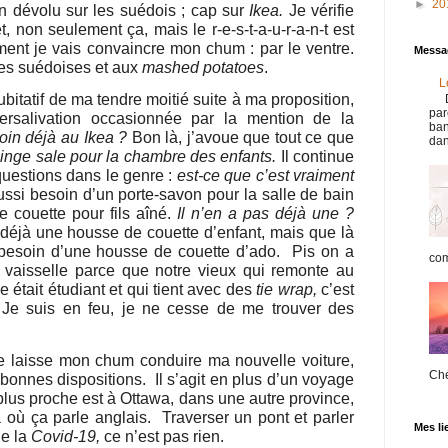
►
20
n dévolu sur les suédois ; cap sur
Ikea.
Je vérifie
et, non seulement ça, mais le r-e-s-t-a-u-r-a-n-t est
ent je vais convaincre mon chum : par le ventre.
Messag
ttes suédoises et aux
mashed potatoes
.
L
dubitatif de ma tendre moitié suite à ma proposition,
D
par
ersalivation occasionnée par la mention de la
ban
oin déjà au Ikea ?
Bon là, j’avoue que tout ce que
dan
linge sale pour la chambre des enfants.
Il continue
uestions dans le genre :
est-ce que c’est vraiment
ssi besoin d’un porte-savon pour la salle de bain
 couette pour fils aîné.
Il n’en a pas déjà une ?
a déjà une housse de couette d’enfant, mais que là
 besoin d’une housse de couette d’ado.
Pis on a
com
à vaisselle parce que notre vieux qui remonte au
 était étudiant et qui tient avec des
tie wrap,
c’est
Je suis en feu, je ne cesse de me trouver des
e laisse mon chum conduire ma nouvelle voiture,
Chér
 bonnes dispositions.
Il s’agit en plus d’un voyage
plus proche est à Ottawa, dans une autre province,
là où ça parle anglais.
Traverser un pont et parler
Mes li
de la
Covid-19,
ce n’est pas rien.