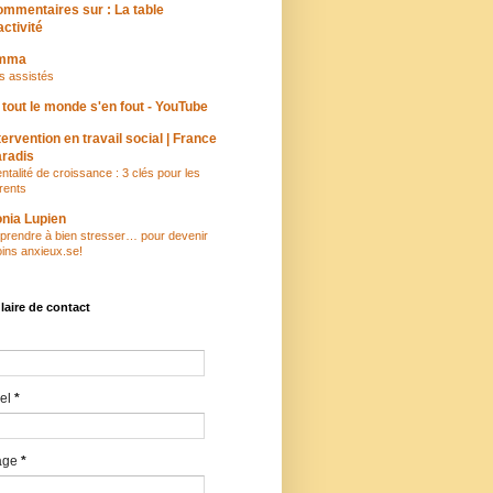
mmentaires sur : La table
activité
mma
s assistés
 tout le monde s'en fout - YouTube
tervention en travail social | France
radis
ntalité de croissance : 3 clés pour les
rents
nia Lupien
prendre à bien stresser… pour devenir
ins anxieux.se!
aire de contact
iel
*
age
*